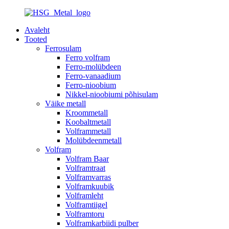
Avaleht
Tooted
Ferrosulam
Ferro volfram
Ferro-molübdeen
Ferro-vanaadium
Ferro-nioobium
Nikkel-nioobiumi põhisulam
Väike metall
Kroommetall
Koobaltmetall
Volframmetall
Molübdeenmetall
Volfram
Volfram Baar
Volframtraat
Volframvarras
Volframkuubik
Volframleht
Volframtiigel
Volframtoru
Volframkarbiidi pulber