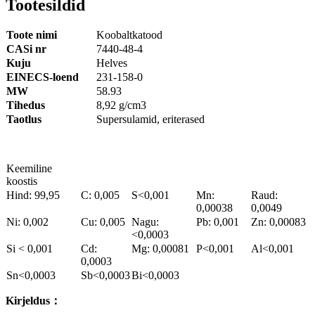
Tootesildid
Toote nimi
Koobaltkatood
CASi nr
7440-48-4
Kuju
Helves
EINECS-loend
231-158-0
MW
58.93
Tihedus
8,92 g/cm3
Taotlus
Supersulamid, eriterased
Keemiline
koostis
Hind: 99,95
C: 0,005
S<0,001
Mn:
Raud:
0,00038
0,0049
Ni: 0,002
Cu: 0,005
Nagu:
Pb: 0,001
Zn: 0,00083
<0,0003
Si < 0,001
Cd:
Mg: 0,00081
P<0,001
Al<0,001
0,0003
Sn<0,0003
Sb<0,0003
Bi<0,0003
Kirjeldus
：