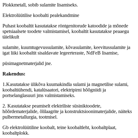
Plokkmetall, sobib sulamite lisamiseks.
Elektrolüütilise koobalti pealekandmine
Puhast koobaltit kasutatakse röntgenitorude katoodide ja mõnede
spetsiaalsete toodete valmistamisel, koobaltit kasutatakse peaaegu
täielikult
sulamite, kuumtugevussulamite, kõvasulamite, keevitussulamite ja
igat liiki koobaltit sisaldavate legeerteraste, NdFeB lisamise,
püsimagnetmaterjalid jne.
Rakendus:
1.Kasutatakse ülikõva kuumakindla sulami ja magnetilise sulami,
koobaltiühendi, katalüsaatori, elektripirni hõõgniidi ja
portselanglasuuri jms valmistamiseks.
2. Kasutatakse peamiselt elektriliste süsiniktoodete,
hõõrdematerjalide, õlilaagrite ja konstruktsioonimaterjalide, näiteks
pulbermetallurgia, tootmisel.
Gb elektrolüütiline koobalt, teine ​​koobaltleht, koobaltplaat,
koobaltplokk.