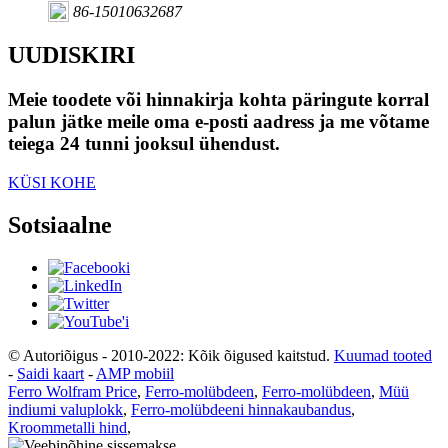
86-15010632687
UUDISKIRI
Meie toodete või hinnakirja kohta päringute korral
palun jätke meile oma e-posti aadress ja me võtame
teiega 24 tunni jooksul ühendust.
KÜSI KOHE
Sotsiaalne
© Autoriõigus - 2010-2022: Kõik õigused kaitstud.
Kuumad tooted
-
Saidi kaart
-
AMP mobiil
Ferro Wolfram Price
,
Ferro-molübdeen
,
Ferro-molübdeen
,
Müü
indiumi valuplokk
,
Ferro-molübdeeni hinnakaubandus
,
Kroommetalli hind
,