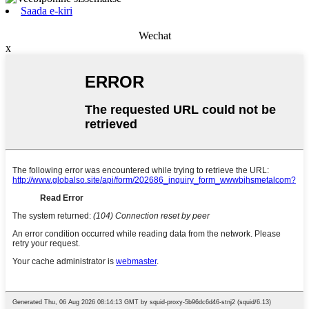
Saada e-kiri
Wechat
x