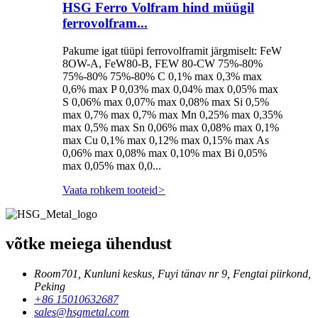
HSG Ferro Volfram hind müügil
ferrovolfram...
Pakume igat tüüpi ferrovolframit järgmiselt: FeW
8OW-A, FeW80-B, FEW 80-CW 75%-80%
75%-80% 75%-80% C 0,1% max 0,3% max
0,6% max P 0,03% max 0,04% max 0,05% max
S 0,06% max 0,07% max 0,08% max Si 0,5%
max 0,7% max 0,7% max Mn 0,25% max 0,35%
max 0,5% max Sn 0,06% max 0,08% max 0,1%
max Cu 0,1% max 0,12% max 0,15% max As
0,06% max 0,08% max 0,10% max Bi 0,05%
max 0,05% max 0,0...
Vaata rohkem tooteid
>
võtke meiega ühendust
Room701, Kunluni keskus, Fuyi tänav nr 9, Fengtai piirkond,
Peking
+86 15010632687
sales@hsgmetal.com