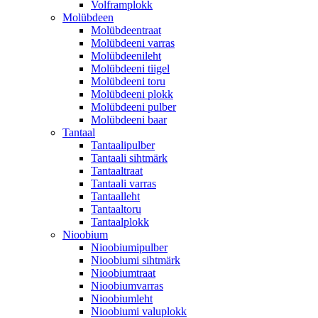
Volframplokk
Molübdeen
Molübdeentraat
Molübdeeni varras
Molübdeenileht
Molübdeeni tiigel
Molübdeeni toru
Molübdeeni plokk
Molübdeeni pulber
Molübdeeni baar
Tantaal
Tantaalipulber
Tantaali sihtmärk
Tantaaltraat
Tantaali varras
Tantaalleht
Tantaaltoru
Tantaalplokk
Nioobium
Nioobiumipulber
Nioobiumi sihtmärk
Nioobiumtraat
Nioobiumvarras
Nioobiumleht
Nioobiumi valuplokk