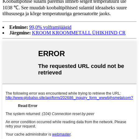
Koobaltipõhise sulami paremus ilmneb selgelt temperatuuril üle
1038 ℃. See muudab koobaltipõhised sulamid ideaalseks suure
tõhususega ja kõrge temperatuuriga generaatorite jaoks.
Eelmine:
99,0% volframijäägid
Järgmine:
KROOM KROOMMETALL ÜHIKHIND CR