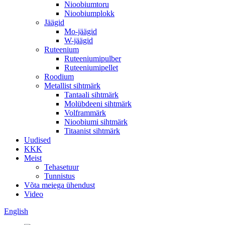
Nioobiumtoru
Nioobiumplokk
Jäägid
Mo-jäägid
W-jäägid
Ruteenium
Ruteeniumipulber
Ruteeniumipellet
Roodium
Metallist sihtmärk
Tantaali sihtmärk
Molübdeeni sihtmärk
Volframmärk
Nioobiumi sihtmärk
Titaanist sihtmärk
Uudised
KKK
Meist
Tehasetuur
Tunnistus
Võta meiega ühendust
Video
English