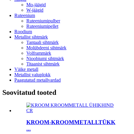
Mo-jäägid
W-jäägid
Ruteenium
Ruteeniumipulber
Ruteeniumipellet
Roodium
Metallist sihtmärk
Tantaali sihtmärk
Molübdeeni sihtmärk
Volframmärk
Nioobiumi sihtmärk
Titaanist sihtmärk
Väike metall
Metallist valuplokk
Paagutatud metallvardad
Soovitatud tooted
KROOM-KROOMMETALLTÜKK
...