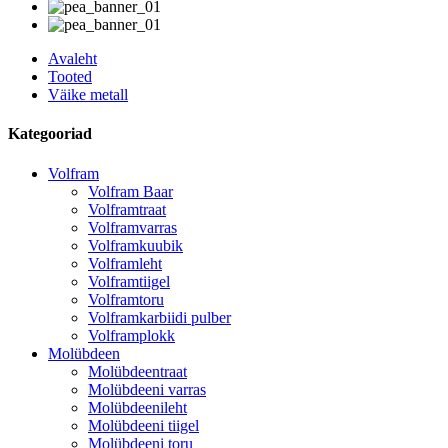
Avaleht
Tooted
Väike metall
Kategooriad
Volfram
Volfram Baar
Volframtraat
Volframvarras
Volframkuubik
Volframleht
Volframtiigel
Volframtoru
Volframkarbiidi pulber
Volframplokk
Molübdeen
Molübdeentraat
Molübdeeni varras
Molübdeenileht
Molübdeeni tiigel
Molübdeeni toru