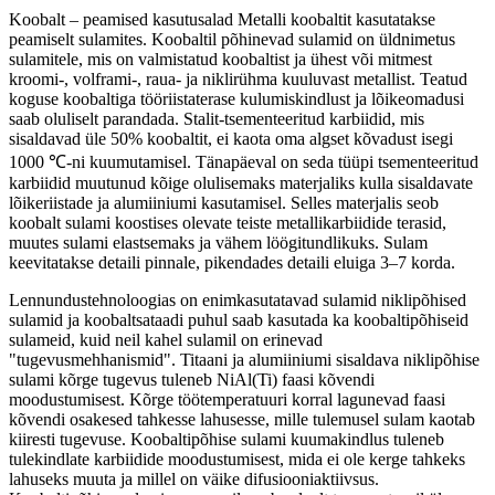
Koobalt – peamised kasutusalad Metalli koobaltit kasutatakse
peamiselt sulamites. Koobaltil põhinevad sulamid on üldnimetus
sulamitele, mis on valmistatud koobaltist ja ühest või mitmest
kroomi-, volframi-, raua- ja niklirühma kuuluvast metallist. Teatud
koguse koobaltiga tööriistaterase kulumiskindlust ja lõikeomadusi
saab oluliselt parandada. Stalit-tsementeeritud karbiidid, mis
sisaldavad üle 50% koobaltit, ei kaota oma algset kõvadust isegi
1000 ℃-ni kuumutamisel. Tänapäeval on seda tüüpi tsementeeritud
karbiidid muutunud kõige olulisemaks materjaliks kulla sisaldavate
lõikeriistade ja alumiiniumi kasutamisel. Selles materjalis seob
koobalt sulami koostises olevate teiste metallikarbiidide terasid,
muutes sulami elastsemaks ja vähem löögitundlikuks. Sulam
keevitatakse detaili pinnale, pikendades detaili eluiga 3–7 korda.
Lennundustehnoloogias on enimkasutatavad sulamid niklipõhised
sulamid ja koobaltsataadi puhul saab kasutada ka koobaltipõhiseid
sulameid, kuid neil kahel sulamil on erinevad
"tugevusmehhanismid". Titaani ja alumiiniumi sisaldava niklipõhise
sulami kõrge tugevus tuleneb NiAl(Ti) faasi kõvendi
moodustumisest. Kõrge töötemperatuuri korral lagunevad faasi
kõvendi osakesed tahkesse lahusesse, mille tulemusel sulam kaotab
kiiresti tugevuse. Koobaltipõhise sulami kuumakindlus tuleneb
tulekindlate karbiidide moodustumisest, mida ei ole kerge tahkeks
lahuseks muuta ja millel on väike difusiooniaktiivsus.