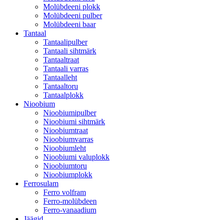
Molübdeeni plokk
Molübdeeni pulber
Molübdeeni baar
Tantaal
Tantaalipulber
Tantaali sihtmärk
Tantaaltraat
Tantaali varras
Tantaalleht
Tantaaltoru
Tantaalplokk
Nioobium
Nioobiumipulber
Nioobiumi sihtmärk
Nioobiumtraat
Nioobiumvarras
Nioobiumleht
Nioobiumi valuplokk
Nioobiumtoru
Nioobiumplokk
Ferrosulam
Ferro volfram
Ferro-molübdeen
Ferro-vanaadium
Jäägid