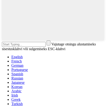
Vajutage otsingu alustamiseks
sisestusklahvi või sulgemiseks ESC-klahvi
English
French
German
Portuguese
Spanish
Russian
Japanese
Korean
Arabic
Irish
Greek
Turkish