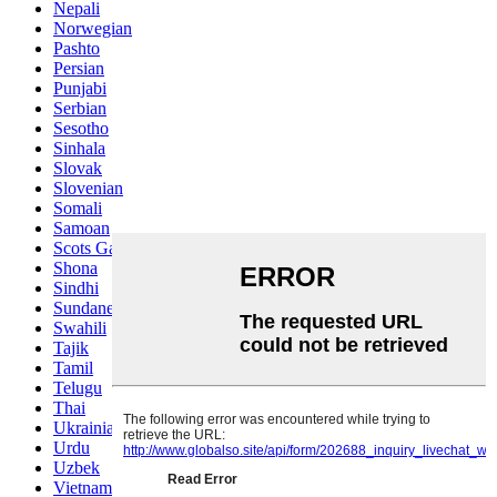
Nepali
Norwegian
Pashto
Persian
Punjabi
Serbian
Sesotho
Sinhala
Slovak
Slovenian
Somali
Samoan
Scots Gaelic
Shona
Sindhi
Sundanese
Swahili
Tajik
Tamil
Telugu
Thai
Ukrainian
Urdu
Uzbek
Vietnamese