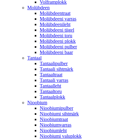
Volframplokk
Molübdeen
Molübdeentraat
Molübdeeni varras
Molübdeenileht
Molübdeeni tiigel
Molübdeeni toru
Molübdeeni plokk
Molübdeeni pulber
Molübdeeni baar
Tantaal
Tantaalipulber
Tantaali sihtmärk
Tantaaltraat
Tantaali varras
Tantaalleht
Tantaaltoru
Tantaalplokk
Nioobium
Nioobiumipulber
Nioobiumi sihtmärk
Nioobiumtraat
Nioobiumvarras
Nioobiumleht
Nioobiumi valuplokk