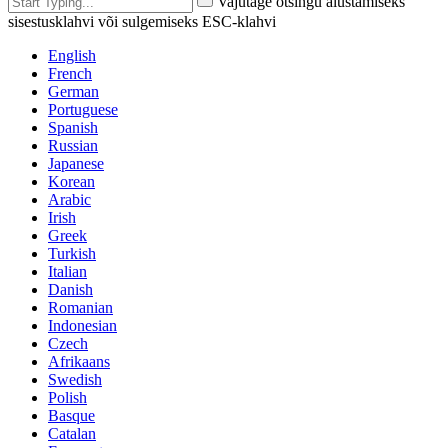
Vajutage otsingu alustamiseks
sisestusklahvi või sulgemiseks ESC-klahvi
English
French
German
Portuguese
Spanish
Russian
Japanese
Korean
Arabic
Irish
Greek
Turkish
Italian
Danish
Romanian
Indonesian
Czech
Afrikaans
Swedish
Polish
Basque
Catalan