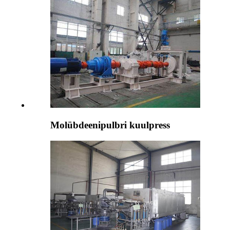
Molübdeenipulbri kuulpress