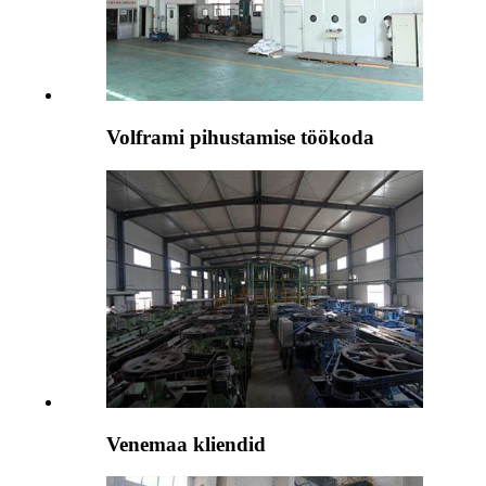
Volframi pihustamise töökoda
Venemaa kliendid