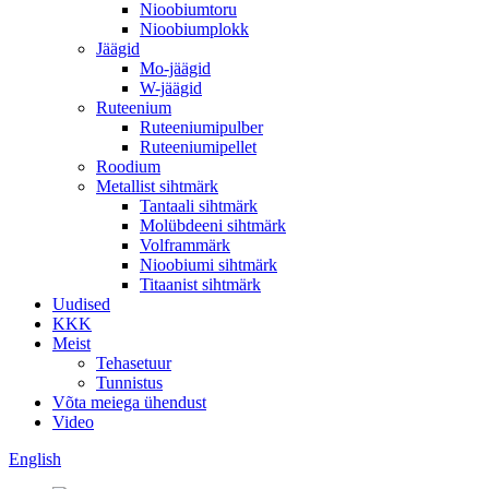
Nioobiumtoru
Nioobiumplokk
Jäägid
Mo-jäägid
W-jäägid
Ruteenium
Ruteeniumipulber
Ruteeniumipellet
Roodium
Metallist sihtmärk
Tantaali sihtmärk
Molübdeeni sihtmärk
Volframmärk
Nioobiumi sihtmärk
Titaanist sihtmärk
Uudised
KKK
Meist
Tehasetuur
Tunnistus
Võta meiega ühendust
Video
English