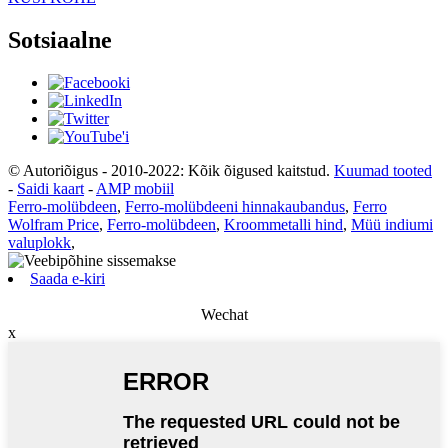
Sotsiaalne
© Autoriõigus - 2010-2022: Kõik õigused kaitstud.
Kuumad tooted
-
Saidi kaart
-
AMP mobiil
Ferro-molübdeen
,
Ferro-molübdeeni hinnakaubandus
,
Ferro
Wolfram Price
,
Ferro-molübdeen
,
Kroommetalli hind
,
Müü indiumi
valuplokk
,
Saada e-kiri
Wechat
x