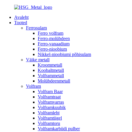
Avaleht
Tooted
Ferrosulam
Ferro volfram
Ferro-molübdeen
Ferro-vanaadium
Ferro-nioobium
Nikkel-nioobiumi põhisulam
Väike metall
Kroommetall
Koobaltmetall
Volframmetall
Molübdeenmetall
Volfram
Volfram Baar
Volframtraat
Volframvarras
Volframkuubik
Volframleht
Volframtiigel
Volframtoru
Volframkarbiidi pulber