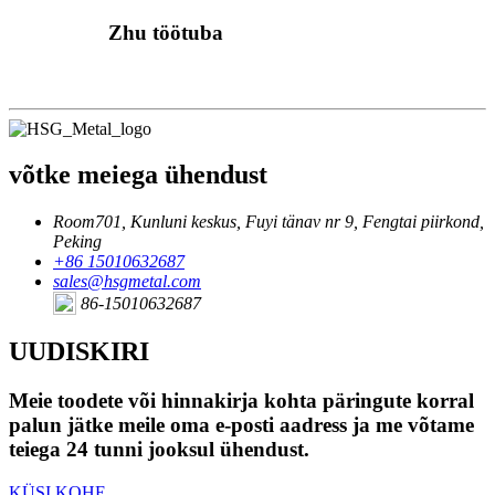
Zhu töötuba
võtke meiega ühendust
Room701, Kunluni keskus, Fuyi tänav nr 9, Fengtai piirkond,
Peking
+86 15010632687
sales@hsgmetal.com
86-15010632687
UUDISKIRI
Meie toodete või hinnakirja kohta päringute korral
palun jätke meile oma e-posti aadress ja me võtame
teiega 24 tunni jooksul ühendust.
KÜSI KOHE